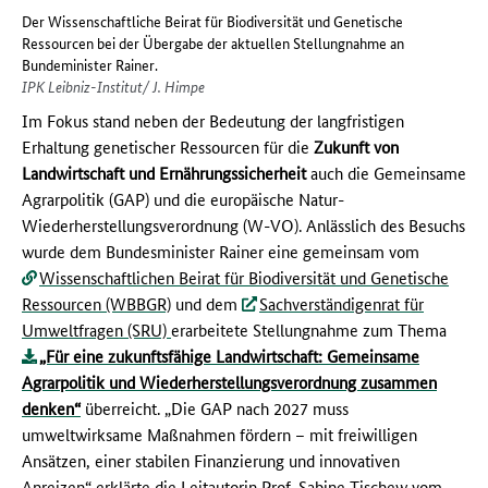
Der Wissenschaftliche Beirat für Biodiversität und Genetische
Ressourcen bei der Übergabe der aktuellen Stellungnahme an
Bundeminister Rainer.
IPK Leibniz-Institut/ J. Himpe
Im Fokus stand neben der Bedeutung der langfristigen
Erhaltung genetischer Ressourcen für die
Zukunft von
Landwirtschaft und Ernährungssicherheit
auch die Gemeinsame
Agrarpolitik (GAP) und die europäische Natur-
Wiederherstellungsverordnung (W-VO). Anlässlich des Besuchs
wurde dem Bundesminister Rainer eine gemeinsam vom
Wissenschaftlichen Beirat für Biodiversität und Genetische
Ressourcen (WBBGR)
und dem
Sachverständigenrat für
Umweltfragen (SRU)
erarbeitete Stellungnahme zum Thema
„Für eine zukunftsfähige Landwirtschaft: Gemeinsame
Agrarpolitik und Wiederherstellungsverordnung zusammen
denken“
überreicht. „Die GAP nach 2027 muss
umweltwirksame Maßnahmen fördern – mit freiwilligen
Ansätzen, einer stabilen Finanzierung und innovativen
Anreizen“ erklärte die Leitautorin Prof. Sabine Tischew vom