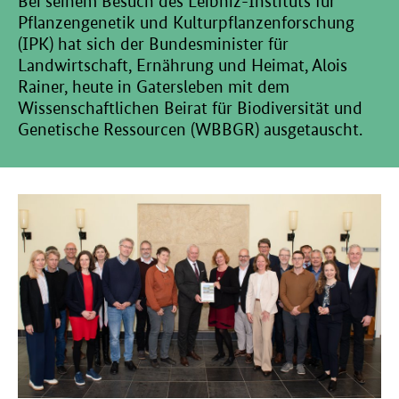
Bei seinem Besuch des Leibniz-Instituts für
Pflanzengenetik und Kulturpflanzenforschung
(IPK) hat sich der Bundesminister für
Landwirtschaft, Ernährung und Heimat, Alois
Rainer, heute in Gatersleben mit dem
Wissenschaftlichen Beirat für Biodiversität und
Genetische Ressourcen (WBBGR) ausgetauscht.