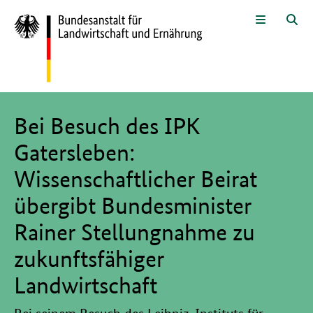
Zum Seiteninhalt
Zur Suche
Zur Hauptnavigation
Zur Sprachwahl und Metanavigati
Zur Fußnavigation
Menü
Suc
Hier beginnt der Hauptinhalt dieser Seite
Bei Besuch des IPK
Gatersleben:
Wissenschaftlicher Beirat
übergibt Bundesminister
Rainer Stellungnahme zu
zukunftsfähiger
Landwirtschaft