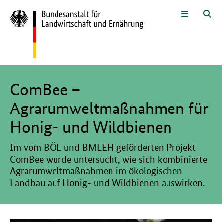
Zum Seiteninhalt
Zur Suche
Zur Hauptnavigation
Zur Sprachwahl und Metanavigati
Zur Fußnavigation
Menü
Suc
Hier beginnt der Hauptinhalt dieser Seite
ComBee –
Agrarumweltmaßnahmen für
Honig- und Wildbienen
Im vom BÖL und BMLEH geförderten Projekt
ComBee wurde untersucht, wie sich kombinierte
Agrarumweltmaßnahmen im ökologischen
Landbau auf Honig- und Wildbienen auswirken.