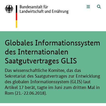
Zum Seiteninhalt
Zur Suche
Zur Hauptnavigation
Zur Sprachwahl und Metanavigati
Zur Fußnavigation
Menü
Suc
Hier beginnt der Hauptinhalt dieser Seite
Globales Informationssystem
des Internationalen
Saatgutvertrages GLIS
Das wissenschaftliche Komitee, das das
Sekretariat des Saatgutvertrages zur Entwicklung
des globalen Informationssystem (GLIS) laut
Artikel 17 berät, tagte im Juni zum dritten Mal in
Rom (21.-22.06.2018).