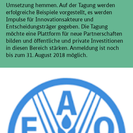
Umsetzung hemmen. Auf der Tagung werden
erfolgreiche Beispiele vorgestellt, es werden
Impulse für Innovationsakteure und
Entscheidungsträger gegeben. Die Tagung
möchte eine Plattform für neue Partnerschaften
bilden und öffentliche und private Investitionen
in diesen Bereich stärken. Anmeldung ist noch
bis zum 31. August 2018 möglich.