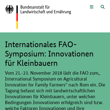
Zum Seiteninhalt
Zur Suche
Zur Hauptnavigation
Zur Sprachwahl und Metanavigati
Zur Fußnavigation
Menü
Suc
Hier beginnt der Hauptinhalt dieser Seite
Internationales FAO-
Symposium: Innovationen
für Kleinbauern
Vom 21.-23. November 2018 lädt die FAO zum„
International Symposium on Agricultural
Innovation for Family Farmers“ nach Rom ein. Die
Tagung befasst sich mit landwirtschaftlichen
Innovationen für Kleinbauern, unter welchen
Bedingungen Innovationen erfolgreich sind bzw.
welche Faktoren Innovationen und ihre