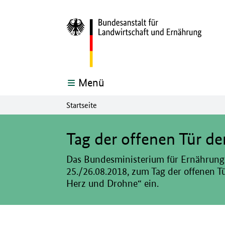
Menü
Startseite
Hier beginnt der Hauptinhalt dieser Seite
Tag der offenen Tür de
Das Bundesministerium für Ernährun
25./26.08.2018, zum Tag der offenen 
Herz und Drohne“ ein.