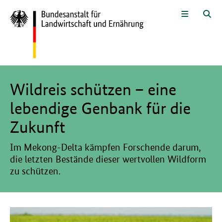
Zum Seiteninhalt
Zur Suche
Zur Hauptnavigation
Zur Sprachwahl und Metanavigati
Zur Fußnavigation
Menü
Suc
Hier beginnt der Hauptinhalt dieser Seite
Wildreis schützen – eine
lebendige Genbank für die
Zukunft
Im Mekong-Delta kämpfen Forschende darum,
die letzten Bestände dieser wertvollen Wildform
zu schützen.