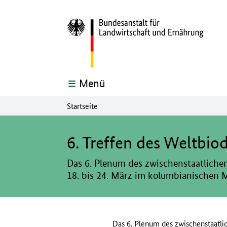
Menü
Startseite
Hier beginnt der Hauptinhalt dieser Seite
6. Treffen des Weltbiod
Das 6. Plenum des zwischenstaatliche
18. bis 24. März im kolumbianischen Me
Das 6. Plenum des zwischenstaatli