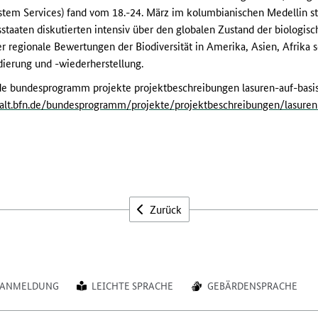
stem Services) fand vom 18.-24. März im kolumbianischen Medellin st
staaten diskutierten intensiv über den globalen Zustand der biologisch
regionale Bewertungen der Biodiversität in Amerika, Asien, Afrika 
ierung und -wiederherstellung.
fn.de bundesprogramm projekte projektbeschreibungen lasuren-auf-bas
falt.bfn.de/bundesprogramm/projekte/projektbeschreibungen/lasuren-
Zurück
ANMELDUNG
LEICHTE SPRACHE
GEBÄRDENSPRACHE