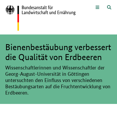
Zum Seiteninhalt
Zur Suche
Zur Hauptnavigation
Zur Sprachwahl und Metanavigati
Zur Fußnavigation
Menü
Suc
Hier beginnt der Hauptinhalt dieser Seite
Bienenbestäubung verbessert
die Qualität von Erdbeeren
Wissenschaftlerinnen und Wissenschaftler der
Georg-August-Universität in Göttingen
untersuchten den Einfluss von verschiedenen
Bestäubungsarten auf die Fruchtentwicklung von
Erdbeeren.