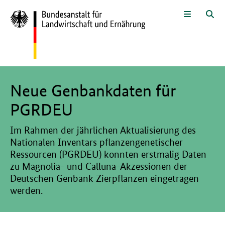
Zum Seiteninhalt
Zur Suche
Zur Hauptnavigation
Zur Sprachwahl und Metanavigati
Zur Fußnavigation
Menü
Suc
Hier beginnt der Hauptinhalt dieser Seite
Neue Genbankdaten für
PGRDEU
Im Rahmen der jährlichen Aktualisierung des
Nationalen Inventars pflanzengenetischer
Ressourcen (PGRDEU) konnten erstmalig Daten
zu Magnolia- und Calluna-Akzessionen der
Deutschen Genbank Zierpflanzen eingetragen
werden.