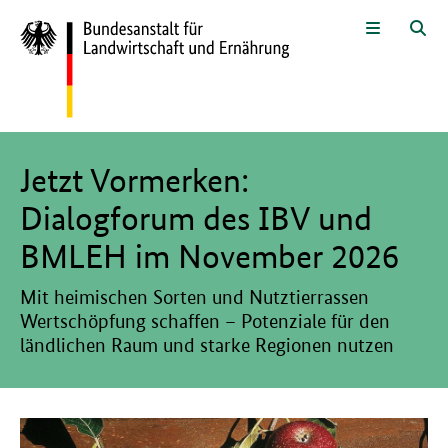
Zum Seiteninhalt
Zur Suche
Zur Hauptnavigation
Zur Sprachwahl und Metanavigati
Zur Fußnavigation
Menü
Suc
Hier beginnt der Hauptinhalt dieser Seite
Jetzt Vormerken:
Dialogforum des IBV und
BMLEH im November 2026
Mit heimischen Sorten und Nutztierrassen
Wertschöpfung schaffen – Potenziale für den
ländlichen Raum und starke Regionen nutzen