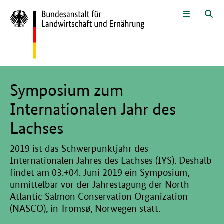
Zum Seiteninhalt
Zur Suche
Zur Hauptnavigation
Zur Sprachwahl und Metanavigati
Zur Fußnavigation
Menü
Suc
Hier beginnt der Hauptinhalt dieser Seite
Symposium zum
Internationalen Jahr des
Lachses
2019 ist das Schwerpunktjahr des
Internationalen Jahres des Lachses (IYS). Deshalb
findet am 03.+04. Juni 2019 ein Symposium,
unmittelbar vor der Jahrestagung der North
Atlantic Salmon Conservation Organization
(NASCO), in Tromsø, Norwegen statt.