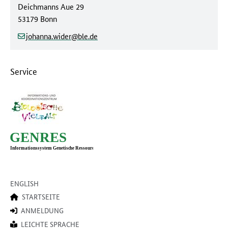
Straße/Hausnummer:
Deichmanns Aue 29
Postleitzahl/Ort:
53179 Bonn
(at)
(dot)
johanna.wider
ble
de
Service
ENGLISH
STARTSEITE
ANMELDUNG
LEICHTE SPRACHE