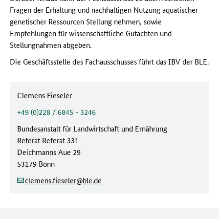
Fragen der Erhaltung und nachhaltigen Nutzung aquatischer
genetischer Ressourcen Stellung nehmen, sowie
Empfehlungen für wissenschaftliche Gutachten und
Stellungnahmen abgeben.
Die Geschäftsstelle des Fachausschusses führt das IBV der BLE.
Ansprechpartner:
Clemens Fieseler
Telefonnummer:
+49 (0)228 / 6845 - 3246
Behörde:
Bundesanstalt für Landwirtschaft und Ernährung
Referat
Referat 331
Straße/Hausnummer:
Deichmanns Aue 29
Postleitzahl/Ort:
53179 Bonn
(at)
(dot)
clemens.fieseler
ble
de