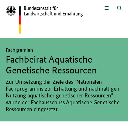
Zum Seiteninhalt
Zur Suche
Zur Hauptnavigation
Zur Sprachwahl und Metanavigati
Zur Unternavigation
Zur Fußnavigation
Menü
Suc
Hier beginnt der Hauptinhalt dieser Seite
Fachgremien
Fachbeirat Aquatische
Genetische Ressourcen
Zur Umsetzung der Ziele des "Nationalen
Fachprogramms zur Erhaltung und nachhaltigen
Nutzung aquatischer genetischer Ressourcen" ,
wurde der Fachausschuss Aquatische Genetische
Ressourcen eingesetzt.