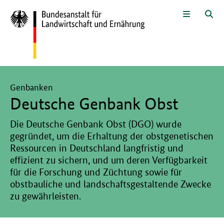
Zum Seiteninhalt
Zur Suche
Zur Hauptnavigation
Zur Sprachwahl und Metanavigati
Zur Unternavigation
Zur Fußnavigation
Menü
Suc
Hier beginnt der Hauptinhalt dieser Seite
Genbanken
Deutsche Genbank Obst
Die Deutsche Genbank Obst (DGO) wurde
gegründet, um die Erhaltung der obstgenetischen
Ressourcen in Deutschland langfristig und
effizient zu sichern, und um deren Verfügbarkeit
für die Forschung und Züchtung sowie für
obstbauliche und landschaftsgestaltende Zwecke
zu gewährleisten.