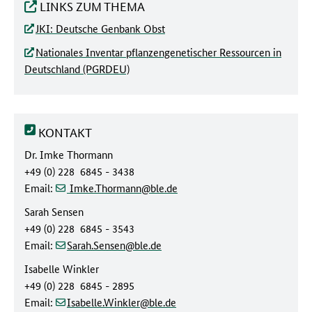
LINKS ZUM THEMA
JKI: Deutsche Genbank Obst
Nationales Inventar pflanzengenetischer Ressourcen in
Deutschland (PGRDEU)
KONTAKT
Dr. Imke Thormann
+49 (0) 228 6845 - 3438
(at)
(dot)
Email:
Imke.Thormann
ble
de
Sarah Sensen
+49 (0) 228 6845 - 3543
(at)
(dot)
Email:
Sarah.Sensen
ble
de
Isabelle Winkler
+49 (0) 228 6845 - 2895
(at)
(dot)
Email:
Isabelle.Winkler
ble
de