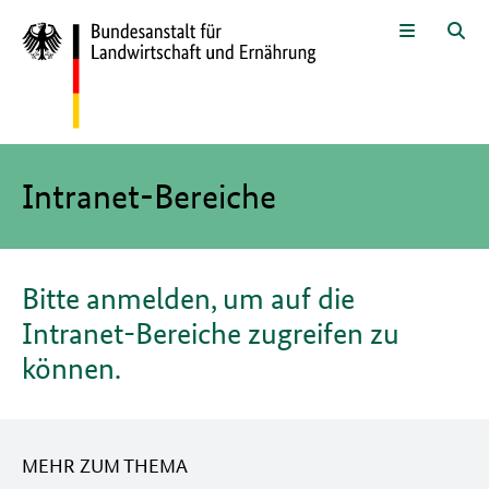
Zum Seiteninhalt
Zur Suche
Zur Hauptnavigation
Zur Metanavigation
Zur Unternavigation
Zur Fußnavigation
Menü
Suc
Hier beginnt der Hauptinhalt dieser Seite
Intranet-Bereiche
Bitte anmelden, um auf die
Intranet-Bereiche zugreifen zu
können.
MEHR ZUM THEMA