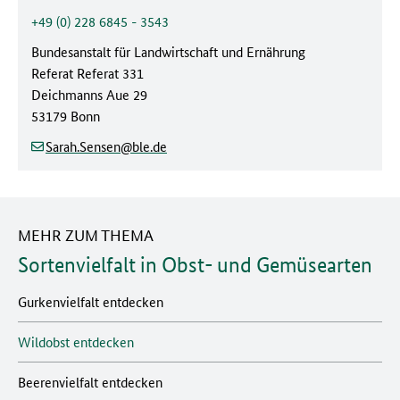
Telefonnummer:
+49 (0) 228 6845 - 3543
Behörde:
Bundesanstalt für Landwirtschaft und Ernährung
Referat
Referat 331
Straße/Hausnummer:
Deichmanns Aue 29
Postleitzahl/Ort:
53179 Bonn
(at)
(dot)
Sarah.Sensen
ble
de
MEHR ZUM THEMA
Sortenvielfalt in Obst- und Gemüsearten
Gurkenvielfalt entdecken
Wildobst entdecken
Beerenvielfalt entdecken