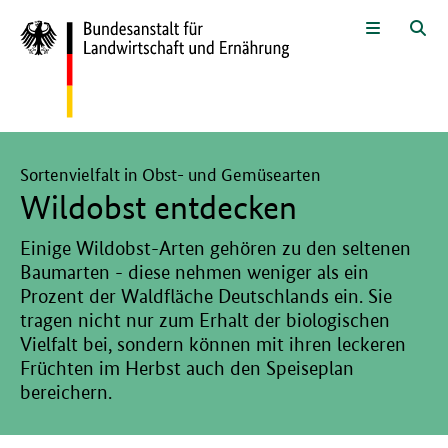
Zum Seiteninhalt
Zur Suche
Zur Hauptnavigation
Zur Metanavigation
Zur Unternavigation
Zur Fußnavigation
Menü
Suc
Hier beginnt der Hauptinhalt dieser Seite
Sortenvielfalt in Obst- und Gemüsearten
Wildobst entdecken
Einige Wildobst-Arten gehören zu den seltenen
Baumarten - diese nehmen weniger als ein
Prozent der Waldfläche Deutschlands ein. Sie
tragen nicht nur zum Erhalt der biologischen
Vielfalt bei, sondern können mit ihren leckeren
Früchten im Herbst auch den Speiseplan
bereichern.