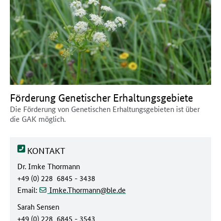
Förderung Genetischer Erhaltungsgebiete
Die Förderung von Genetischen Erhaltungsgebieten ist über
die GAK möglich.
KONTAKT
Dr. Imke Thormann
+49 (0) 228 6845 - 3438
(at)
(dot)
Email:
Imke.Thormann
ble
de
Sarah Sensen
+49 (0) 228 6845 - 3543