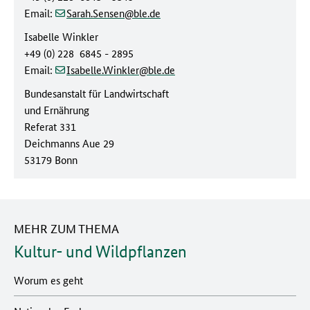
(at)
(dot)
Email:
Sarah.Sensen
ble
de
Isabelle Winkler
+49 (0) 228 6845 - 2895
(at)
(dot)
Email:
Isabelle.Winkler
ble
de
Bundesanstalt für Landwirtschaft
und Ernährung
Referat 331
Deichmanns Aue 29
53179 Bonn
MEHR ZUM THEMA
Kultur- und Wildpflanzen
Worum es geht