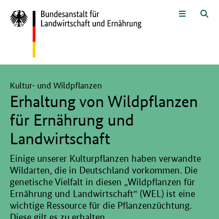
Zum Seiteninhalt
Zur Suche
Zur Hauptnavigation
Zur Sprachwahl und Metanavigati
Zur Unternavigation
Zur Fußnavigation
Menü
Suc
Hier beginnt der Hauptinhalt dieser Seite
Kultur- und Wildpflanzen
Erhaltung von Wildpflanzen
für Ernährung und
Landwirtschaft
Einige unserer Kulturpflanzen haben verwandte
Wildarten, die in Deutschland vorkommen. Die
genetische Vielfalt in diesen „Wildpflanzen für
Ernährung und Landwirtschaft“ (WEL) ist eine
wichtige Ressource für die Pflanzenzüchtung.
Diese gilt es zu erhalten.