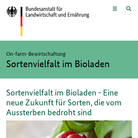
Zum Seiteninhalt
Zur Suche
Zur Hauptnavigation
Zur Sprachwahl und Metanavigati
Zur Unternavigation
Zur Fußnavigation
Menü
Suc
Hier beginnt der Hauptinhalt dieser Seite
On-farm-Bewirtschaftung
Sortenvielfalt im Bioladen
Sortenvielfalt im Bioladen - Eine
neue Zukunft für Sorten, die vom
Aussterben bedroht sind