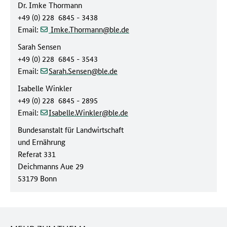
Dr. Imke Thormann
+49 (0) 228 6845 - 3438
(at)
(dot)
Email:
Imke.Thormann
ble
de
Sarah Sensen
+49 (0) 228 6845 - 3543
(at)
(dot)
Email:
Sarah.Sensen
ble
de
Isabelle Winkler
+49 (0) 228 6845 - 2895
(at)
(dot)
Email:
Isabelle.Winkler
ble
de
Bundesanstalt für Landwirtschaft
und Ernährung
Referat 331
Deichmanns Aue 29
53179 Bonn