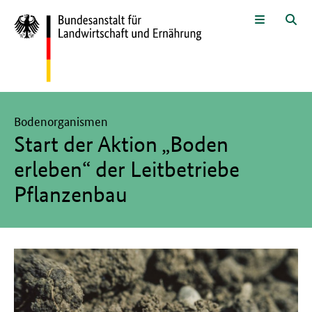
Zum Seiteninhalt
Zur Suche
Zur Hauptnavigation
Zur Metanavigation
Zur Unternavigation
Zur Fußnavigation
Menü
Suc
Hier beginnt der Hauptinhalt dieser Seite
Bodenorganismen
Start der Aktion „Boden
erleben“ der Leitbetriebe
Pflanzenbau