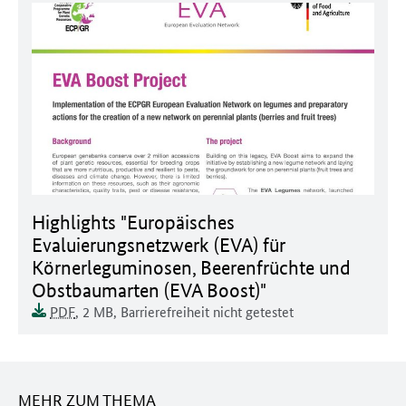
Dokument zum runterladen:
Highlights "Europäisches
Evaluierungsnetzwerk (EVA) für
Körnerleguminosen, Beerenfrüchte und
Obstbaumarten (EVA Boost)"
Dokumentenformat:
Barrierefreiheit:
Dieses Dokument ist auf
Dokumentengröße:
PDF
, 2 MB
,
Barrierefreiheit nicht getestet
MEHR ZUM THEMA