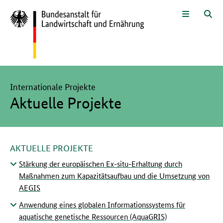
Zum Seiteninhalt
Zur Suche
Zur Hauptnavigation
Zur Sprachwahl und Metanavigati
Zur Unternavigation
Zur Fußnavigation
Menü
Suc
Hier beginnt der Hauptinhalt dieser Seite
Internationale Projekte
Aktuelle Projekte
AKTUELLE PROJEKTE
Stärkung der europäischen Ex-situ-Erhaltung durch
Maßnahmen zum Kapazitätsaufbau und die Umsetzung von
AEGIS
Anwendung eines globalen Informationssystems für
aquatische genetische Ressourcen (AquaGRIS)