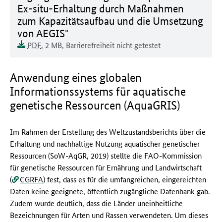
Ex-situ-Erhaltung durch Maßnahmen
zum Kapazitätsaufbau und die Umsetzung
von AEGIS"
Dokumentenformat:
Barrierefreiheit:
Dieses Dokument ist auf
Dokumentengröße:
PDF
, 2 MB
,
Barrierefreiheit nicht getestet
Anwendung eines globalen
Informationssystems für aquatische
genetische Ressourcen (AquaGRIS)
Im Rahmen der Erstellung des Weltzustandsberichts über die
Erhaltung und nachhaltige Nutzung aquatischer genetischer
Ressourcen (SoW-AqGR, 2019) stellte die FAO-Kommission
für genetische Ressourcen für Ernährung und Landwirtschaft
(
CGRFA
) fest, dass es für die umfangreichen, eingereichten
Daten keine geeignete, öffentlich zugängliche Datenbank gab.
Zudem wurde deutlich, dass die Länder uneinheitliche
Bezeichnungen für Arten und Rassen verwendeten. Um dieses