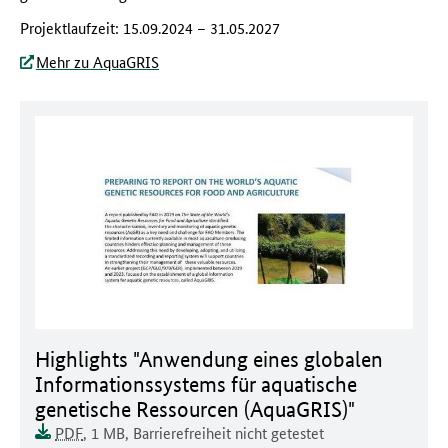
Projektlaufzeit: 15.09.2024 – 31.05.2027
Mehr zu AquaGRIS
Dokument zum runterladen:
Highlights "Anwendung eines globalen
Informationssystems für aquatische
genetische Ressourcen (AquaGRIS)"
Dokumentenformat:
Barrierefreiheit:
Dieses Dokument ist auf
Dokumentengröße:
PDF
, 1 MB
,
Barrierefreiheit nicht getestet