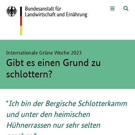
Zum Seiteninhalt
Zur Suche
Zur Hauptnavigation
Zur Metanavigation
Zur Unternavigation
Zur Fußnavigation
Menü
Suc
Hier beginnt der Hauptinhalt dieser Seite
Internationale Grüne Woche 2023
Gibt es einen Grund zu
schlottern?
Ich bin der Bergische Schlotterkamm
und unter den heimischen
Hühnerrassen nur sehr selten