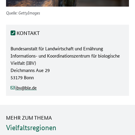
Quelle: GettyImages
KONTAKT
Behörde:
Bundesanstalt für Landwirtschaft und Ernährung
Informations- und Koordinationszentrum für biologische
Vielfalt (IBV)
Straße/Hausnummer:
Deichmanns Aue 29
Postleitzahl/Ort:
53179 Bonn
(at)
(dot)
ibv
ble
de
MEHR ZUM THEMA
Vielfaltsregionen