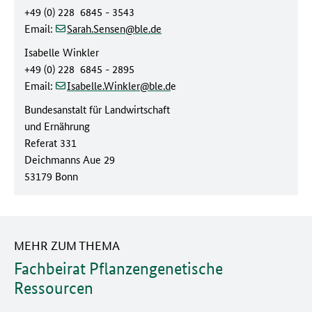
+49 (0) 228 6845 - 3543
(at)
(dot)
Email:
Sarah.Sensen
ble
de
Isabelle Winkler
+49 (0) 228 6845 - 2895
Email:
Isabelle.Winkler@ble.d
e
Bundesanstalt für Landwirtschaft
und Ernährung
Referat 331
Deichmanns Aue 29
53179 Bonn
MEHR ZUM THEMA
Fachbeirat Pflanzengenetische
Ressourcen