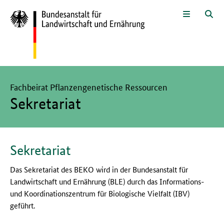
Zum Seiteninhalt
Zur Suche
Zur Hauptnavigation
Zur Metanavigation
Zur Unternavigation
Zur Fußnavigation
Menü
Suc
Hier beginnt der Hauptinhalt dieser Seite
Fachbeirat Pflanzengenetische Ressourcen
Sekretariat
Sekretariat
Das Sekretariat des BEKO wird in der Bundesanstalt für
Landwirtschaft und Ernährung (BLE) durch das Informations-
und Koordinationszentrum für Biologische Vielfalt (IBV)
geführt.